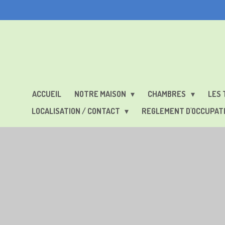
Passer
au
contenu
principal
ACCUEIL
NOTRE MAISON
CHAMBRES
LES 
LOCALISATION / CONTACT
REGLEMENT D'OCCUPAT