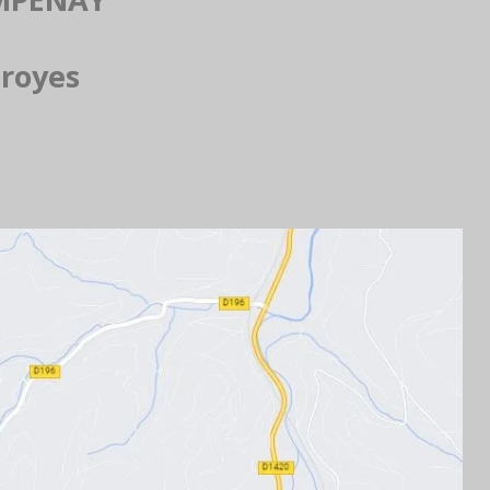
 royes