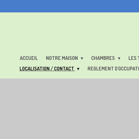
Passer
au
contenu
principal
ACCUEIL
NOTRE MAISON
CHAMBRES
LES 
LOCALISATION / CONTACT
REGLEMENT D'OCCUPAT