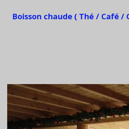
Boisson chaude ( Thé / Café / C