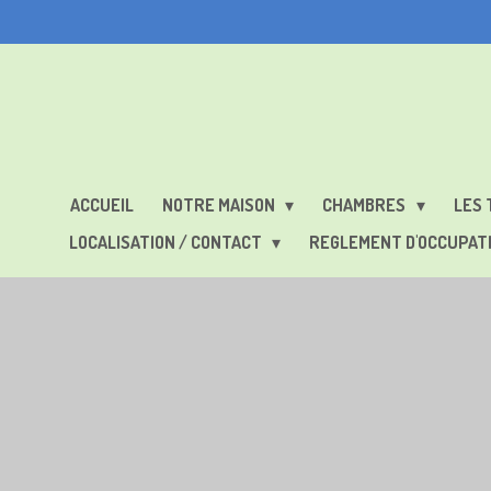
Passer
au
contenu
principal
ACCUEIL
NOTRE MAISON
CHAMBRES
LES 
LOCALISATION / CONTACT
REGLEMENT D'OCCUPAT