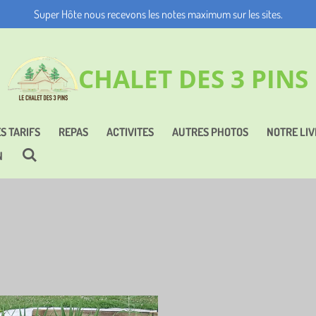
Super Hôte nous recevons les notes maximum sur les sites.
CHALET DES 3 PINS
S TARIFS
REPAS
ACTIVITES
AUTRES PHOTOS
NOTRE LIV
N